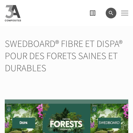
le
terme
de
recherche
SWEDBOARD® FIBRE ET DISPA®
POUR DES FORETS SAINES ET
DURABLES