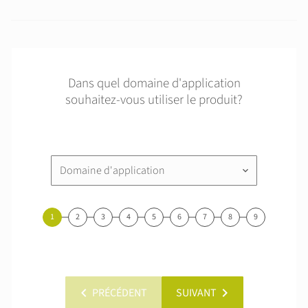
Dans quel domaine d'application
souhaitez-vous utiliser le produit?
Domaine d'application
keyboard_arrow_down
1
2
3
4
5
6
7
8
9
chevron_left
chevron_right
PRÉCÉDENT
SUIVANT