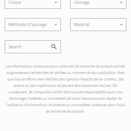
Colour
Usinage
keyboard_arrow_down
keyboard_arrow_down
Méthodes d'usinage
Material
keyboard_arrow_down
keyboard_arrow_down
Les informations contenues dans notre outil de recherche de produits ont été
soigneusement recherchées et vérifiées au moment de leur publication. Bien
que tous les efforts aient été faits pour garantir l’exactitude du contenu, des
erreurs ou des imprécisions ne peuvent être totalement exclues. Par
conséquent, 3A Composites GmbH décline toute responsabilité quant aux
dommages matériels ou immatériels de toute nature pouvant résulter de
l’utilisation d’informations incorrectes ou incomplètes contenues dans l’outil
de recherche de produits.