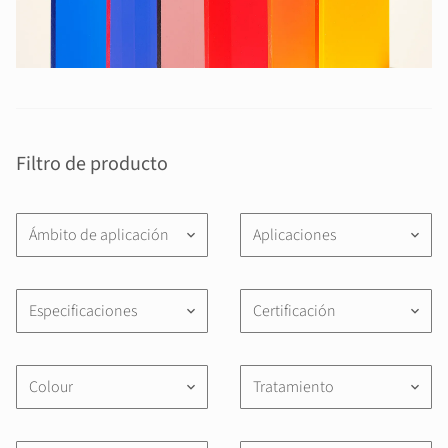
Filtro de producto
Ámbito de aplicación
Aplicaciones
keyboard_arrow_down
keyboard_arrow_down
Especificaciones
Certificación
keyboard_arrow_down
keyboard_arrow_down
Colour
Tratamiento
keyboard_arrow_down
keyboard_arrow_down