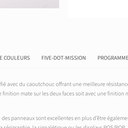
DE COULEURS
FIVE-DOT-MISSION
PROGRAMME 
é avec du caoutchouc offrant une meilleure résistance
finition mate sur les deux faces soit avec une finition m
ion des panneaux sont excellentes en plus d’être égal
a sérigraphie, la signalétique ou les displays POS/POP.