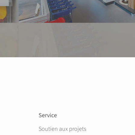
Service
Aller au contenu
Soutien aux projets