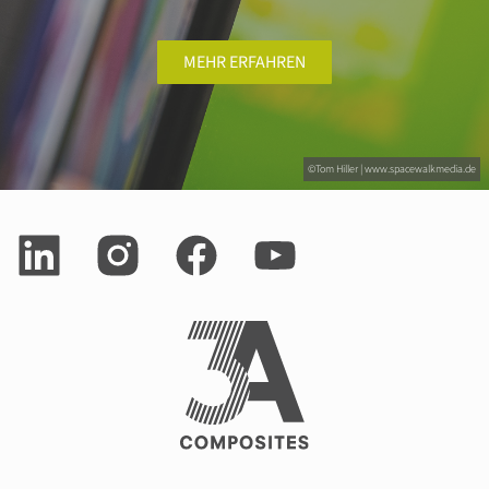
MEHR ERFAHREN
©Tom Hiller | www.spacewalkmedia.de