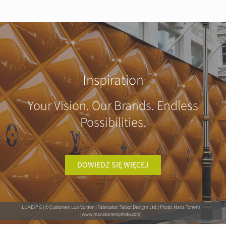
Inspiration
Your Vision. Our Brands. Endless
Possibilities.
DOWIEDZ SIĘ WIĘCEJ
LUMEX® G | © Customer: Luis Vuitton | Fabricator: Talbot Designs Ltd. | Photo: Maria Torrens
(www.mariatorrensphoto.com)