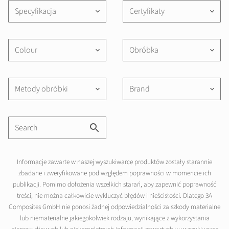
Specyfikacja
Certyfikaty
keyboard_arrow_down
keyboard_arrow_down
Colour
Obróbka
keyboard_arrow_down
keyboard_arrow_down
Metody obróbki
Brand
keyboard_arrow_down
keyboard_arrow_down
Informacje zawarte w naszej wyszukiwarce produktów zostały starannie
zbadane i zweryfikowane pod względem poprawności w momencie ich
publikacji. Pomimo dołożenia wszelkich starań, aby zapewnić poprawność
treści, nie można całkowicie wykluczyć błędów i nieścisłości. Dlatego 3A
Composites GmbH nie ponosi żadnej odpowiedzialności za szkody materialne
lub niematerialne jakiegokolwiek rodzaju, wynikające z wykorzystania