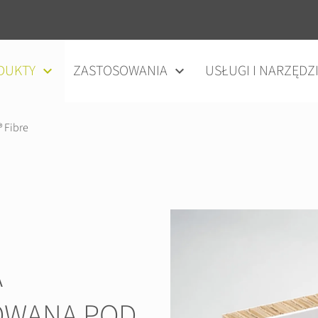
DUKTY
ZASTOSOWANIA
USŁUGI I NARZĘDZ
 Fibre
A
OWANA POD