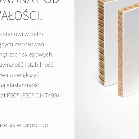
AŁOŚCI.
a stanowi w pełni
jących zastosowań
nętrzach sklepowych.
ymałość i stabilność
zwala zwiększyć
ną elastyczność
kat FSC® (FSC® C147499).
ce się w całości do