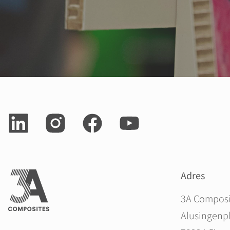
Adres
3A Compos
Alusingenpl