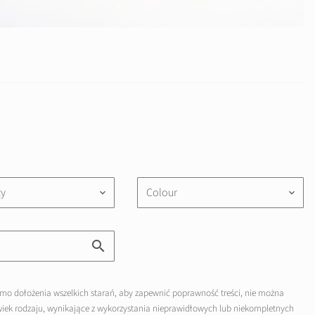
ty
Colour
keyboard_arrow_down
keyboard_arrow_down
mo dołożenia wszelkich starań, aby zapewnić poprawność treści, nie można
lwiek rodzaju, wynikające z wykorzystania nieprawidłowych lub niekompletnych