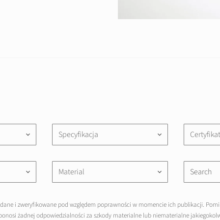
Specyfikacja
Certyfika
keyboard_arrow_down
keyboard_arrow_down
Material
keyboard_arrow_down
keyboard_arrow_down
adane i zweryfikowane pod względem poprawności w momencie ich publikacji. Pomi
ponosi żadnej odpowiedzialności za szkody materialne lub niematerialne jakiegoko