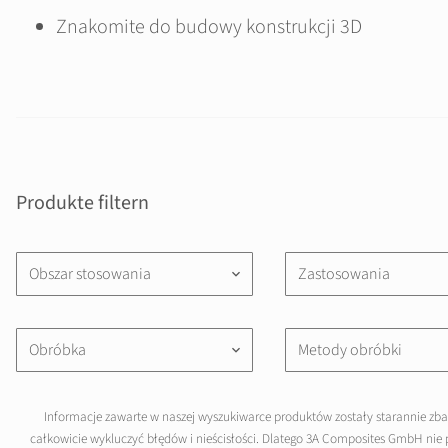
Znakomite do budowy konstrukcji 3D
Produkte filtern
Obszar stosowania
Zastosowania
keyboard_arrow_down
Obróbka
Metody obróbki
keyboard_arrow_down
Informacje zawarte w naszej wyszukiwarce produktów zostały starannie zb
całkowicie wykluczyć błędów i nieścisłości. Dlatego 3A Composites GmbH nie 