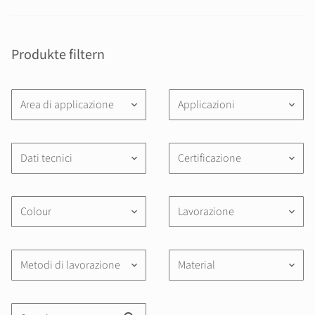
Produkte filtern
Area di applicazione
Applicazioni
keyboard_arrow_down
keyboard_arrow_down
Dati tecnici
Certificazione
keyboard_arrow_down
keyboard_arrow_down
Colour
Lavorazione
keyboard_arrow_down
keyboard_arrow_down
Metodi di lavorazione
Material
keyboard_arrow_down
keyboard_arrow_down