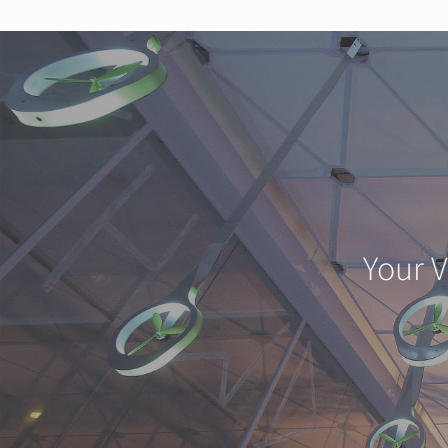
Your V