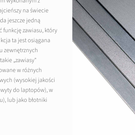
iem wykonanym z
ajcieńszy na świecie
da jeszcze jedną
 funkcję zawiasu, który
cja ta jest osiągana
bu zewnętrznych
takie „zawiasy"
osowane w różnych
wych (wysokiej jakości
chwyty do laptopów), w
, lub jako błotniki