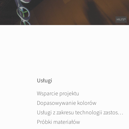
HYLITE®
Usługi
Pomiń nawigacje
Wsparcie projektu
Dopasowywanie kolorów
Usługi z zakresu technologii zastosowań
Próbki materiałów