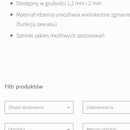
Dostępny w grubości 1,2 mm i 2 mm
Materiał rdzenia umożliwia wielokrotne zginan
(funkcja zawiasu)
Szeroki zakres możliwych zastosowań
Filtr produktów
Obszar stosowania
Zastosowania
keyboard_arrow_down
Obróbka
Metody obróbki
keyboard_arrow_down