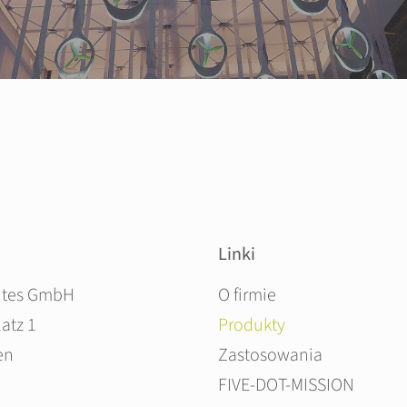
Linki
Pomiń nawigacje
ites GmbH
O firmie
atz 1
Produkty
en
Zastosowania
FIVE-DOT-MISSION