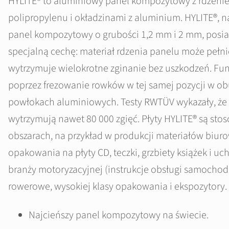
HYLITE® to aluminiowy panel kompozytowy z rdzen
polipropylenu i okładzinami z aluminium. HYLITE®, n
panel kompozytowy o grubości 1,2 mm i 2 mm, posia
specjalną cechę: materiał rdzenia panelu może pełnić
wytrzymuje wielokrotne zginanie bez uszkodzeń. Funk
poprzez frezowanie rowków w tej samej pozycji w o
powłokach aluminiowych. Testy RWTÜV wykazały, że 
wytrzymują nawet 80 000 zgięć. Płyty HYLITE® są st
obszarach, na przykład w produkcji materiałów biuro
opakowania na płyty CD, teczki, grzbiety książek i u
branży motoryzacyjnej (instrukcje obsługi samochodu)
rowerowe, wysokiej klasy opakowania i ekspozytory.
Najcieńszy panel kompozytowy na świecie.