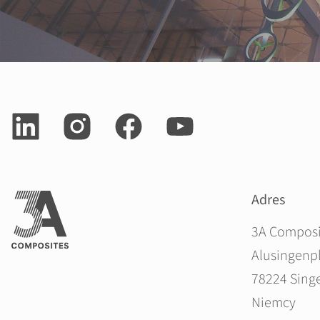
Adres
3A Compos
Alusingenpl
78224 Sing
Niemcy