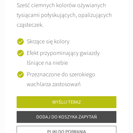
Sześć ciemnych kolorów ożywianych
tysiącami połyskujących, opalizujących
cząsteczek.
Skrzące się kolory
Efekt przypominający gwiazdy
lśniące na niebie
Przeznaczone do szerokiego
wachlarza zastosowań
WYŚLIJ TERAZ
DODAJ DO KOSZYKA ZAPYTAŃ
PLIKI DO POBRANIA