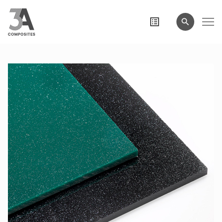
wyszukiwane
hasło