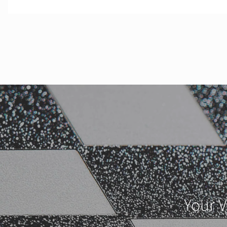
Your V