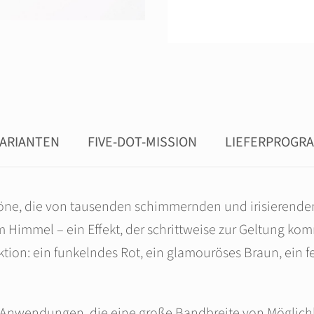
ARIANTEN
FIVE-DOT-MISSION
LIEFERPROGR
öne, die von tausenden schimmernden und irisierenden
 Himmel – ein Effekt, der schrittweise zur Geltung ko
tion: ein funkelndes Rot, ein glamouröses Braun, ein fe
on Anwendungen, die eine große Bandbreite von Möglic