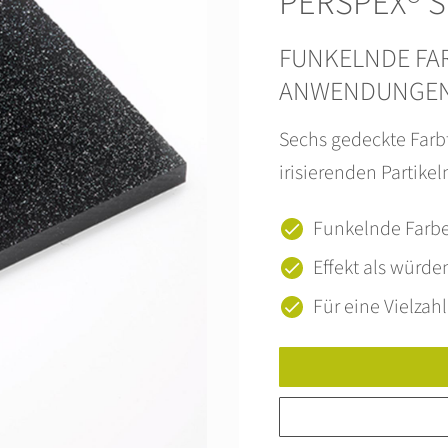
PERSPEX® S
FUNKELNDE FAR
ANWENDUNGEN 
Sechs gedeckte Far
irisierenden Partike
Funkelnde Farb
Effekt als würd
Für eine Vielza