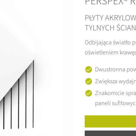
PERSPEX® Re
PŁYTY AKRYLO
TYLNYCH ŚCIA
Odbijająca światło 
oświetleniem krawęd
Dwustronna pow
Zwiększa wydajn
Znakomicie spra
paneli sufitowy