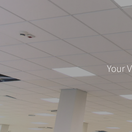
Your V