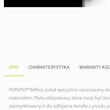
OPIS
CHARAKTERYSTYKA
WARIANTY KO
PERSPEX® Reflect został specjalnie opracowany do
materiałem. Płyta odblaskowa, która może być s
zaprojektowanych do odbijania światła z przodu 