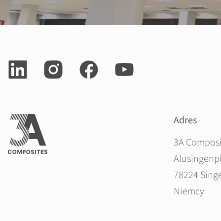
Adres
3A Compos
Alusingenpl
78224 Sing
Niemcy