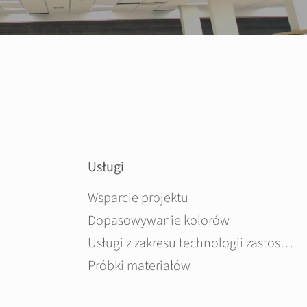
Usługi
Pomiń nawigacje
Wsparcie projektu
Dopasowywanie kolorów
Usługi z zakresu technologii zastosowań
Próbki materiałów