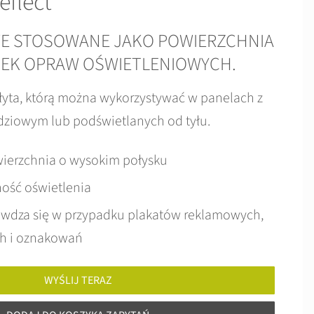
flect
WE STOSOWANE JAKO POWIERZCHNIA
NEK OPRAW OŚWIETLENIOWYCH.
płyta, którą można wykorzystywać w panelach z
ziowym lub podświetlanych od tyłu.
ierzchnia o wysokim połysku
ość oświetlenia
wdza się w przypadku plakatów reklamowych,
ch i oznakowań
WYŚLIJ TERAZ