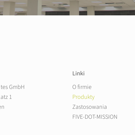
Linki
Pomiń nawigacje
ites GmbH
O firmie
atz 1
Produkty
en
Zastosowania
FIVE-DOT-MISSION