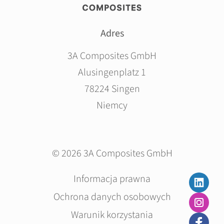
Adres
3A Composites GmbH
Alusingenplatz 1
78224 Singen
Niemcy
© 2026 3A Composites GmbH
Pomiń
Informacja prawna
nawigacje
Ochrona danych osobowych
Warunik korzystania