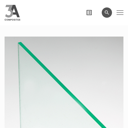
wyszukiwane
hasło