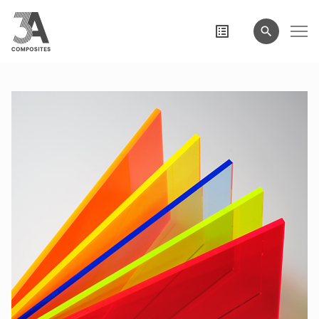
wyszukiwane
hasło