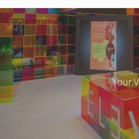
Your V