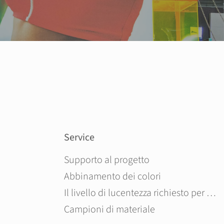
Service
Salta la navigazione
Supporto al progetto
Abbinamento dei colori
Il livello di lucentezza richiesto per il pannello in composito di alluminio
Campioni di materiale