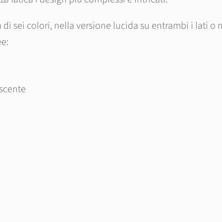
ei colori, nella versione lucida su entrambi i lati o nel
ee:
escente