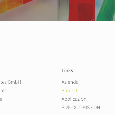
Links
Salta la navigazione
ites GmbH
Azienda
atz 1
Prodotti
en
Applicazioni
FIVE-DOT-MISSION