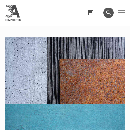
wyszukiwane
hasło