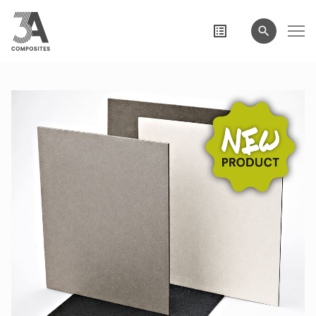
wyszukiwane
hasło