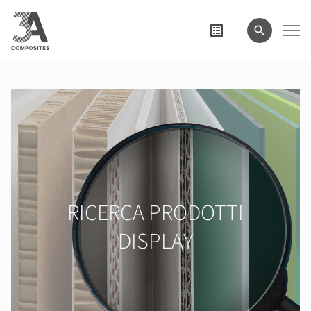
il
termine
di
ricerca
RICERCA PRODOTTI
DISPLAY