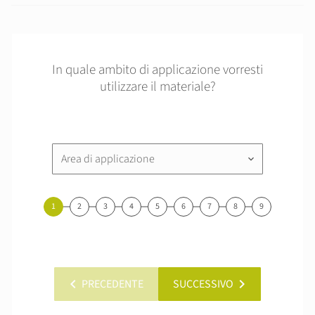
In quale ambito di applicazione vorresti
utilizzare il materiale?
Area di applicazione
keyboard_arrow_down
1
2
3
4
5
6
7
8
9
chevron_left
chevron_right
PRECEDENTE
SUCCESSIVO