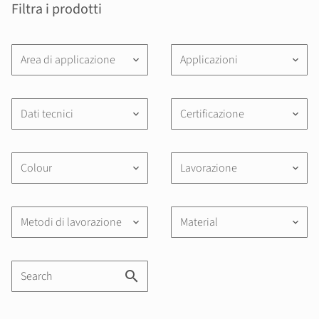
Filtra i prodotti
Area di applicazione
Applicazioni
keyboard_arrow_down
keyboard_arrow_down
Dati tecnici
Certificazione
keyboard_arrow_down
keyboard_arrow_down
Colour
Lavorazione
keyboard_arrow_down
keyboard_arrow_down
Metodi di lavorazione
Material
keyboard_arrow_down
keyboard_arrow_down