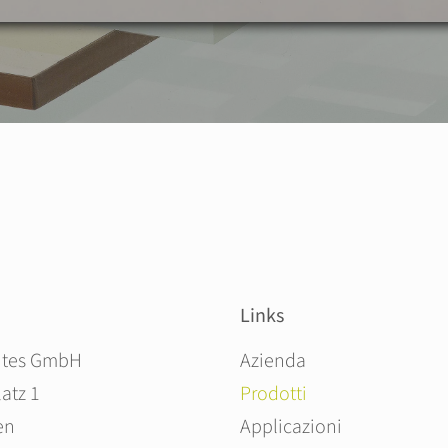
Links
Salta la navigazione
ites GmbH
Azienda
atz 1
Prodotti
en
Applicazioni