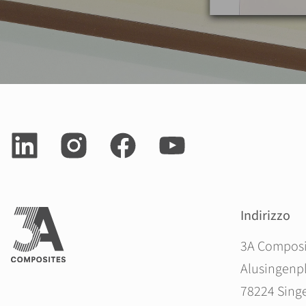
Indirizzo
3A Compos
Alusingenpl
78224 Sing