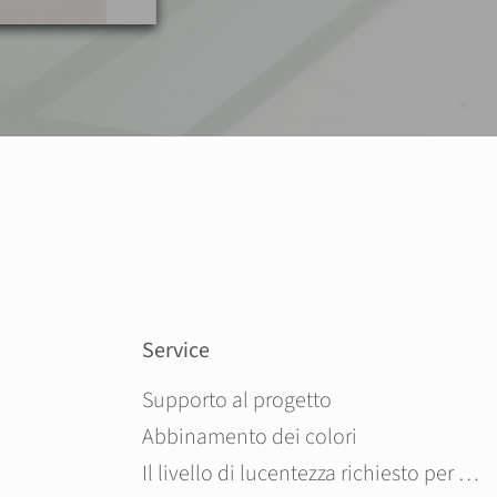
Service
Salta la navigazione
Supporto al progetto
Abbinamento dei colori
Il livello di lucentezza richiesto per il pannello in composito di alluminio