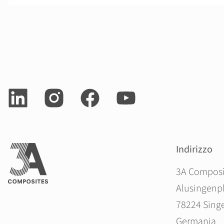
Indirizzo
3A Compos
Alusingenpl
78224 Sing
Germania