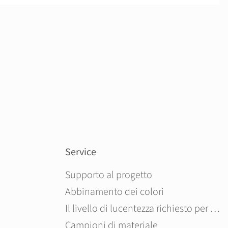
Service
Salta la navigazione
Supporto al progetto
Abbinamento dei colori
Il livello di lucentezza richiesto per il pannello in composito di alluminio
Campioni di materiale