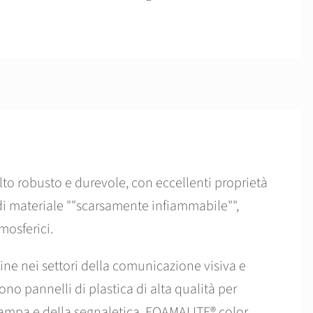
lto robusto e durevole, con eccellenti proprietà
di materiale ""scarsamente infiammabile"",
mosferici.
ine nei settori della comunicazione visiva e
o pannelli di plastica di alta qualità per
 stampa e della segnaletica. FOAMALITE® color