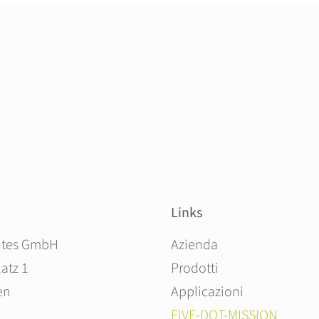
Links
Salta la navigazione
ites GmbH
Azienda
atz 1
Prodotti
en
Applicazioni
FIVE-DOT-MISSION