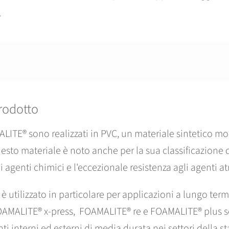
.
prodotto
ALITE® sono realizzati in PVC, un materiale sintetico mo
esto materiale è noto anche per la sua classificazione 
li agenti chimici e l'eccezionale resistenza agli agenti at
tilizzato in particolare per applicazioni a lungo term
FOAMALITE® x-press, FOAMALITE® re e FOAMALITE® plus son
ti interni ed esterni di media durata nei settori della