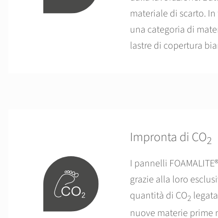
materiale di scarto. I
una categoria di mat
lastre di copertura bia
Impronta di CO
2
I pannelli FOAMALITE® 
grazie alla loro esclu
quantità di CO
legata 
2
nuove materie prime n