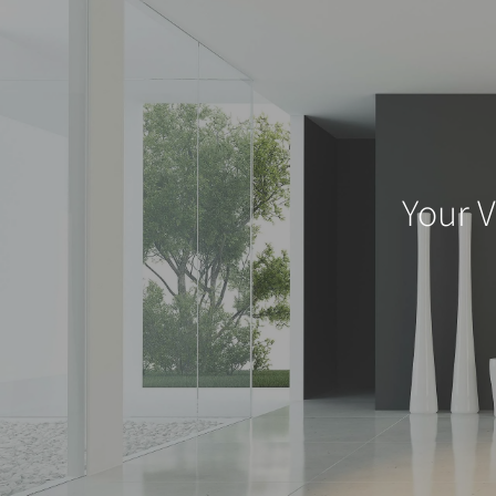
Your V