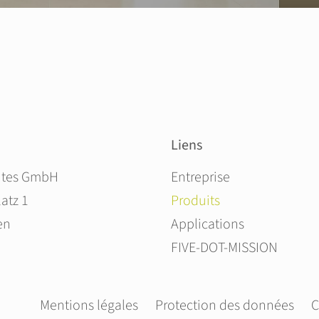
Liens
Aller au contenu
ites GmbH
Entreprise
atz 1
Produits
en
Applications
FIVE-DOT-MISSION
Aller au contenu
Mentions légales
Protection des données
C