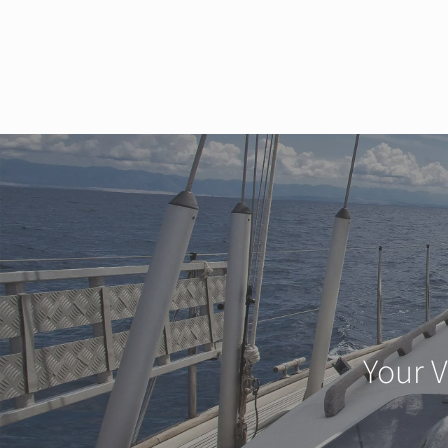
Your V