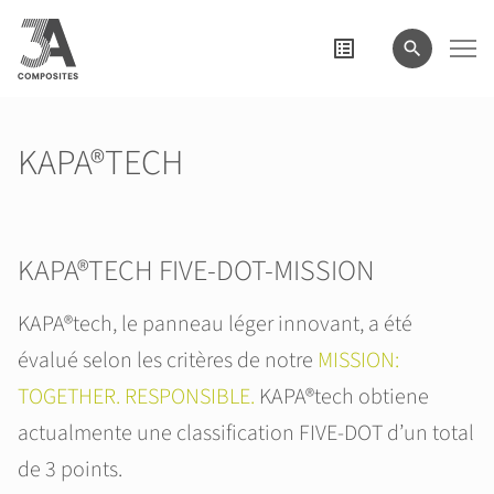
le
terme
de
recherche
KAPA®TECH
KAPA®TECH FIVE-DOT-MISSION
KAPA®tech, le panneau léger innovant, a été
évalué selon les critères de notre
MISSION:
TOGETHER. RESPONSIBLE.
KAPA®tech obtiene
actualmente une classification FIVE-DOT d’un total
de 3 points.