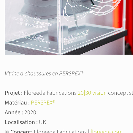
Vitrine à chaussures en PERSPEX®
Projet :
Floreeda Fabrications
20|30 vision
concept s
Matériau :
PERSPEX®
Année :
2020
Localisation :
UK
© Concept:
Floreeda Fabrications |
floreeda.com