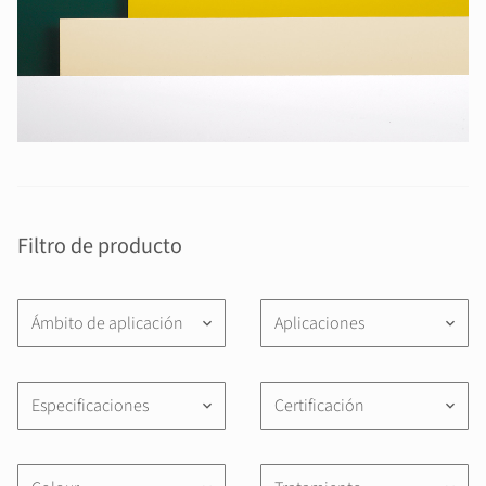
Filtro de producto
Ámbito de aplicación
Aplicaciones
keyboard_arrow_down
keyboard_arrow_down
Especificaciones
Certificación
keyboard_arrow_down
keyboard_arrow_down