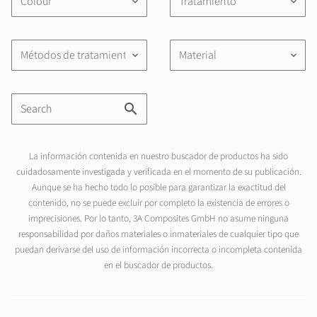
Colour
Tratamiento
keyboard_arrow_down
keyboard_arrow_down
Métodos de tratamiento
Material
keyboard_arrow_down
keyboard_arrow_down
La información contenida en nuestro buscador de productos ha sido
cuidadosamente investigada y verificada en el momento de su publicación.
Aunque se ha hecho todo lo posible para garantizar la exactitud del
contenido, no se puede excluir por completo la existencia de errores o
imprecisiones. Por lo tanto, 3A Composites GmbH no asume ninguna
responsabilidad por daños materiales o inmateriales de cualquier tipo que
puedan derivarse del uso de información incorrecta o incompleta contenida
en el buscador de productos.