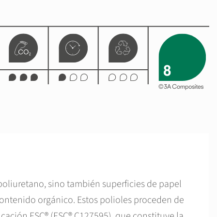
oliuretano, sino también superficies de papel
ontenido orgánico. Estos polioles proceden de
ficación FSC® (FSC® C127595), que constituye la