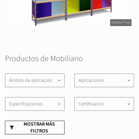
PERSPEX® Frost
Productos de Mobiliario
Ámbito de aplicación
Aplicaciones
keyboard_arrow_down
keyboard_arrow_down
Especificaciones
Certificación
keyboard_arrow_down
keyboard_arrow_down
MOSTRAR MÁS
FILTROS