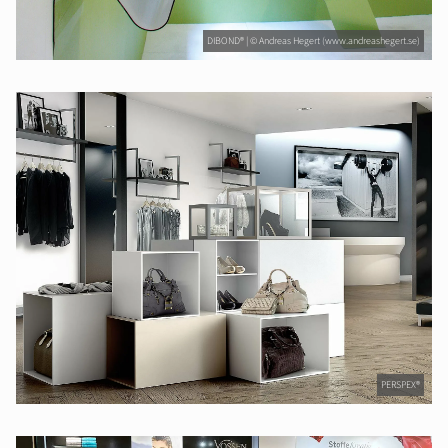
DIBOND® | © Andreas Hegert (www.andreashegert.se)
PERSPEX®