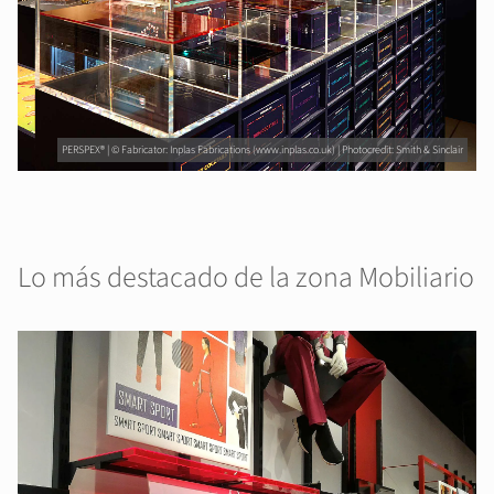
PERSPEX® | © Fabricator: Inplas Fabrications (www.inplas.co.uk) | Photocredit: Smith & Sinclair
Lo más destacado de la zona Mobiliario