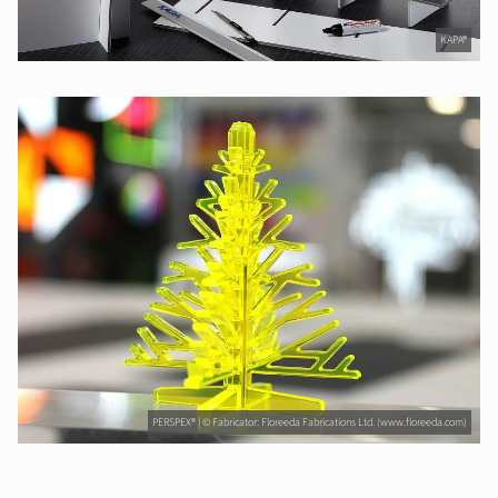
KAPA®
PERSPEX® | © Fabricator: Floreeda Fabrications Ltd. (www.floreeda.com)