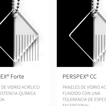
EX® Forte
PERSPEX® CC
 DE VIDRIO ACRÍLICO
PANELES DE VIDRIO AC
ISTENCIA QUÍMICA
FUNDIDO CON UNA
DA.
TOLERANCIA DE ESPE
EXCEPCIONAL.