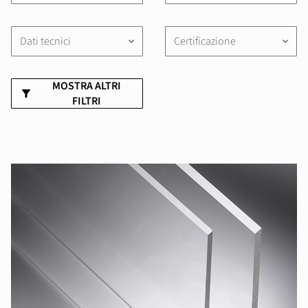
Dati tecnici
Certificazione
keyboard_arrow_down
keyboard_arrow_down
MOSTRA ALTRI
FILTRI