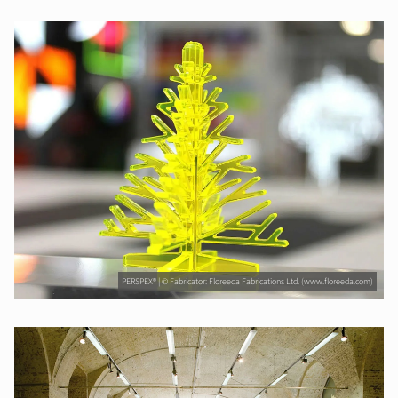
PERSPEX® | © Fabricator: Floreeda Fabrications Ltd. (www.floreeda.com)