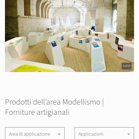
KAPA®
Prodotti dell’area Modellismo |
Forniture artigianali
Area di applicazione
Applicazioni
keyboard_arrow_down
keyboard_arrow_down