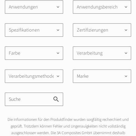
Anwendungen
Anwendungsbereich
keyboard_arrow_down
keyboard_arrow_down
Spezifikationen
Zertifizierungen
keyboard_arrow_down
keyboard_arrow_down
Farbe
Verarbeitung
keyboard_arrow_down
keyboard_arrow_down
Verarbeitungsmethoden
Marke
keyboard_arrow_down
keyboard_arrow_down
Die Informationen für den Produktfinder wurden sorgfältig recherchiert und
geprüft. Trotzdem können Fehler und Ungenauigkeiten nicht vollständig
ausgeschlossen werden. Die 3A Composites GmbH übernimmt deshalb