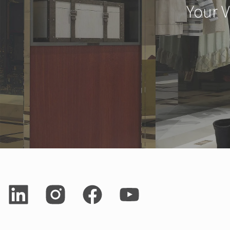
Your V