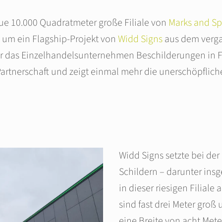
eue 10.000 Quadratmeter große Filiale von
Marks and S
h um ein Flagship-Projekt von
Widd Signs
aus dem vergan
r das Einzelhandelsunternehmen Beschilderungen in Fili
artnerschaft und zeigt einmal mehr die unerschöpflich
Widd Signs setzte bei de
Schildern – darunter in
in dieser riesigen Filiale 
sind fast drei Meter groß 
eine Breite von acht Meter