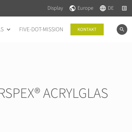
Navigation überspringen
Navigation überspringen
Display
Europe
DE
LS
FIVE-DOT-MISSION
KONTAKT
RSPEX® ACRYLGLAS