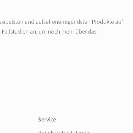
flexibelsten und aufsehenerregendsten Produkte auf
e Fallstudien an, um noch mehr über das
Service
Navigation überspringen