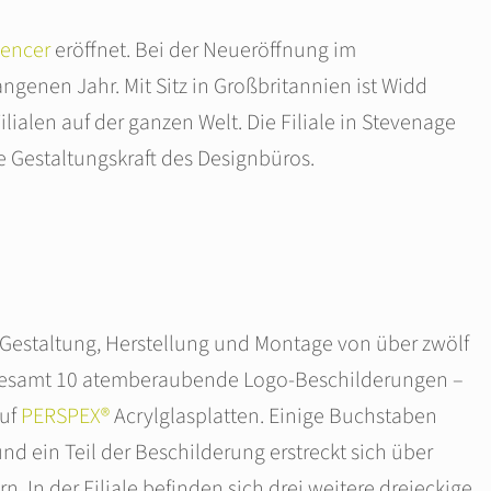
pencer
eröffnet. Bei der Neueröffnung im
genen Jahr. Mit Sitz in Großbritannien ist Widd
alen auf der ganzen Welt. Die Filiale in Stevenage
e Gestaltungskraft des Designbüros.
r Gestaltung, Herstellung und Montage von über zwölf
sgesamt 10 atemberaubende Logo-Beschilderungen –
auf
PERSPEX®
Acrylglasplatten. Einige Buchstaben
und ein Teil der Beschilderung erstreckt sich über
n. In der Filiale befinden sich drei weitere dreieckige