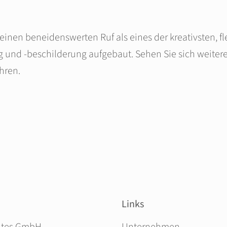
 einen beneidenswerten Ruf als eines der kreativsten, 
g und -beschilderung aufgebaut. Sehen Sie sich weiter
hren.
Links
Navigation überspringen