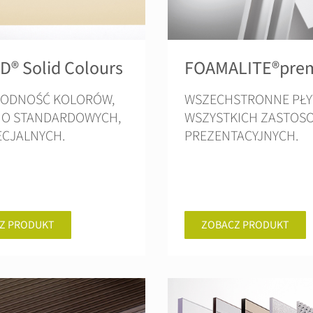
® Solid Colours
FOAMALITE®pre
ODNOŚĆ KOLORÓW,
WSZECHSTRONNE PŁY
O STANDARDOWYCH,
WSZYSTKICH ZASTOS
PECJALNYCH.
PREZENTACYJNYCH.
Z PRODUKT
ZOBACZ PRODUKT