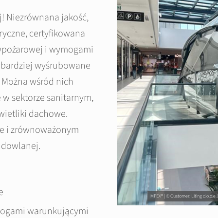
! Niezrównana jakość,
yczne, certyfikowana
wpożarowej i wymogami
ajbardziej wyśrubowane
. Można wśród nich
 w sektorze sanitarnym,
wietliki dachowe.
ie i zrównoważonym
udowlanej.
e
IMPEX® | © Customer: Liting d.o.o.e
mogami warunkującymi