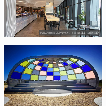
FOREX®classic & DIBOND®mirror | © Isopad S.p.a. – Sogimi S.p.A.