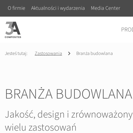
wyszukiwane
Pomiń nawigacje
O firmie
Aktualności i wydarzenia
Media Center
hasło
Pomiń nawigacje
PRO
Jesteś tutaj:
Zastosowania
Branża budowlana
BRANŻA BUDOWLANA
Jakość, design i zrównoważony
wielu zastosowań