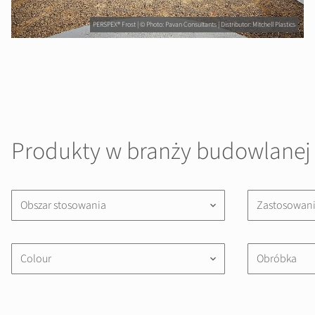
PERSPEX® Frost | © Photo: Pavan Consultants | Distributor: Mitchell Plastics
Produkty w branży budowlanej
Obszar stosowania
Zastosowan
keyboard_arrow_down
Colour
Obróbka
keyboard_arrow_down