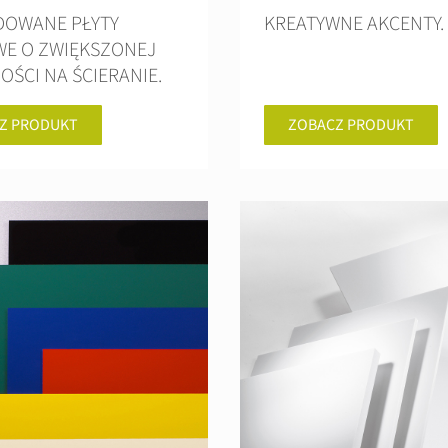
DOWANE PŁYTY
KREATYWNE AKCENTY.
WE O ZWIĘKSZONEJ
ŚCI NA ŚCIERANIE.
Z PRODUKT
ZOBACZ PRODUKT