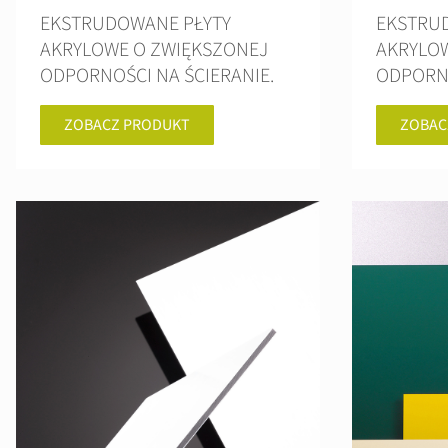
EKSTRUDOWANE PŁYTY
EKSTRU
AKRYLOWE O ZWIĘKSZONEJ
AKRYLO
ODPORNOŚCI NA ŚCIERANIE.
ODPORNO
ZOBACZ PRODUKT
ZOBAC