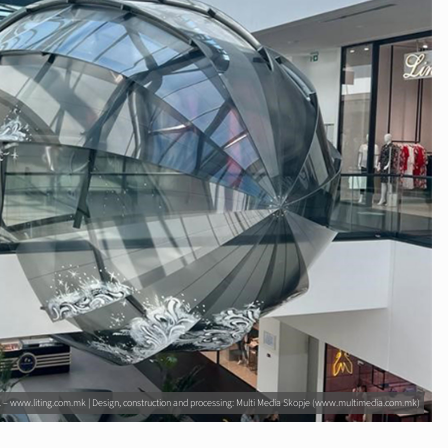
.l. – www.liting.com.mk | Design, construction and processing: Multi Media Skopje (www.multimedia.com.mk)