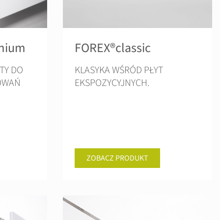
mium
FOREX®classic
TY DO
KLASYKA WŚRÓD PŁYT
OWAŃ
EKSPOZYCYJNYCH.
ZOBACZ PRODUKT