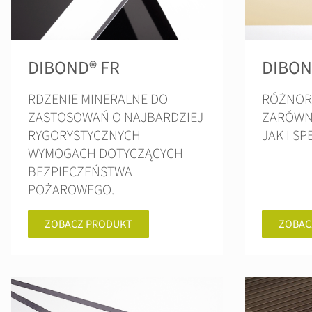
DIBOND® FR
DIBOND
RDZENIE MINERALNE DO
RÓŻNOR
ZASTOSOWAŃ O NAJBARDZIEJ
ZARÓWN
RYGORYSTYCZNYCH
JAK I S
WYMOGACH DOTYCZĄCYCH
BEZPIECZEŃSTWA
POŻAROWEGO.
ZOBACZ PRODUKT
ZOBAC