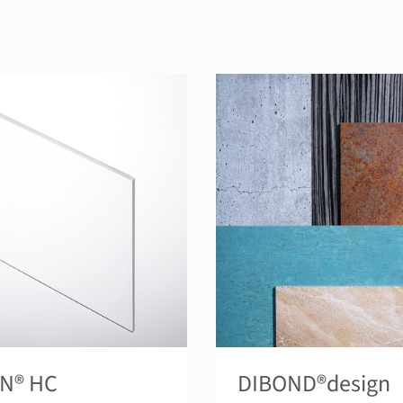
N® HC
DIBOND®design