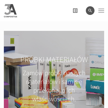
wyszukiwane
hasło
PRÓBKI MATERIAŁÓW
Zamów próbki naszych
materiałów i sam się
przekonaj o ich
właściwościach.