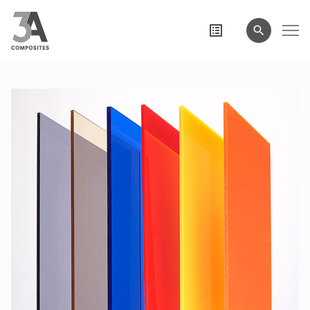
wyszukiwane
hasło