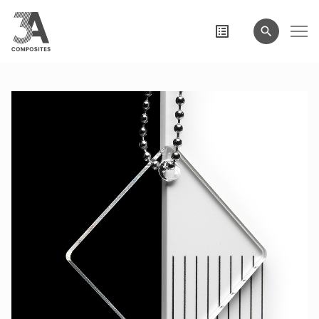
wyszukiwane
hasło