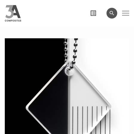
wyszukiwane
hasło