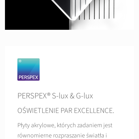
PERSPEX® S-lux & G-lux
OŚWIETLENIE PAR EXCELLENCE.
Płyty akrylowe, których zadaniem jest
równomierne rozpraszanie światła i