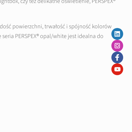
 lightbox, czy też delikatne oświetlenie, PERSPEX®
rdość powierzchni, trwałość i spójność kolorów
 seria PERSPEX® opal/white jest idealna do