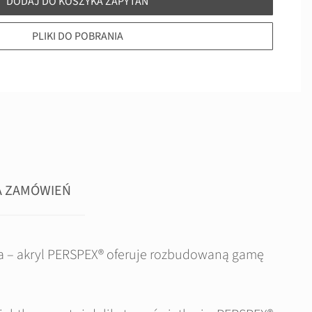
DODAJ DO KOSZYKA ZAPYTAŃ
PLIKI DO POBRANIA
A ZAMÓWIEŃ
tła – akryl PERSPEX® oferuje rozbudowaną gamę