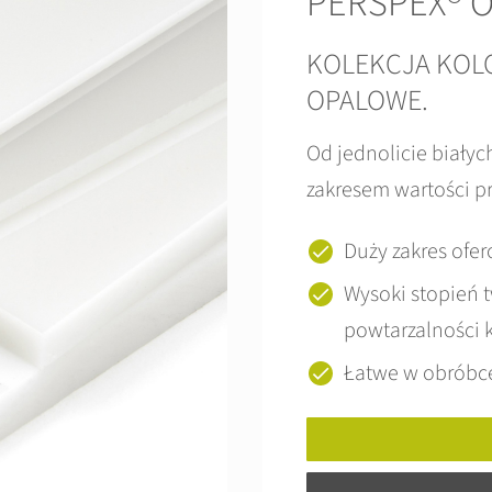
PERSPEX® O
KOLEKCJA KOLO
OPALOWE.
Od jednolicie białyc
zakresem wartości pr
Duży zakres ofe
Wysoki stopień t
powtarzalności 
Łatwe w obróbc