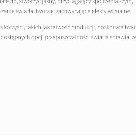
ałe tło, stworzyć jasny, przyciągający spojrzenia szyld,
anie światła, tworząc zachwycające efekty wizualne.
s korzyści, takich jak łatwość produkcji, doskonała twa
ostępnych opcji przepuszczalności światła sprawia, że