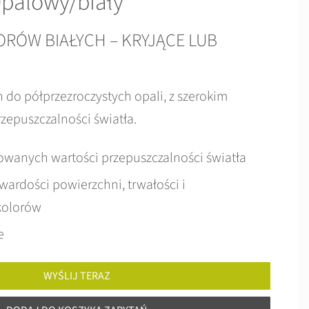
palowy/biały
RÓW BIAŁYCH – KRYJĄCE LUB
h do półprzezroczystych opali, z szerokim
zepuszczalności światła.
rowanych wartości przepuszczalności światła
wardości powierzchni, trwałości i
kolorów
e
WYŚLIJ TERAZ