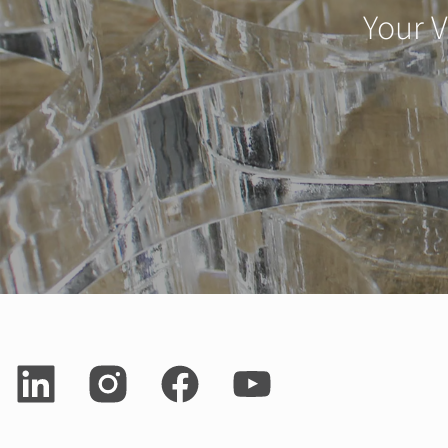
Your V