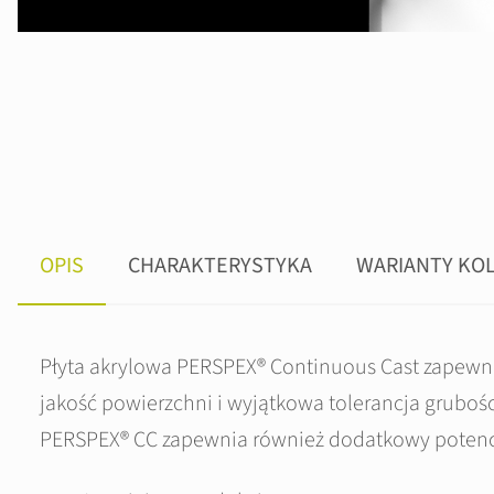
OPIS
CHARAKTERYSTYKA
WARIANTY KO
Płyta akrylowa PERSPEX® Continuous Cast zapewni
jakość powierzchni i wyjątkowa tolerancja grubości
PERSPEX® CC zapewnia również dodatkowy potencj