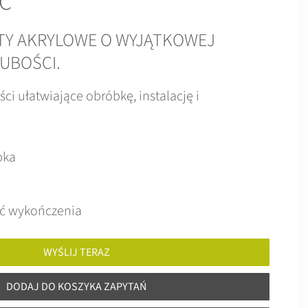
CC
TY AKRYLOWE O WYJĄTKOWEJ
UBOŚCI.
i ułatwiające obróbkę, instalację i
bka
ść wykończenia
WYŚLIJ TERAZ
DODAJ DO KOSZYKA ZAPYTAŃ