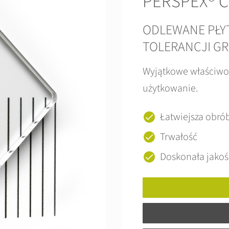
PERSPEX® 
ODLEWANE PŁY
TOLERANCJI GR
Wyjątkowe właściwośc
użytkowanie.
Łatwiejsza obró
Trwałość
Doskonała jako