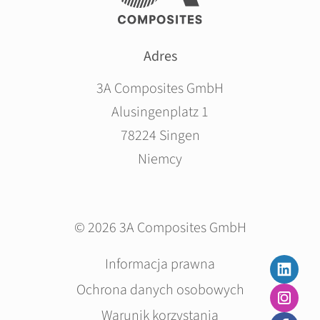
Adres
3A Composites GmbH
Alusingenplatz 1
78224 Singen
Niemcy
© 2026 3A Composites GmbH
Pomiń
Informacja prawna
nawigacje
Ochrona danych osobowych
Warunik korzystania