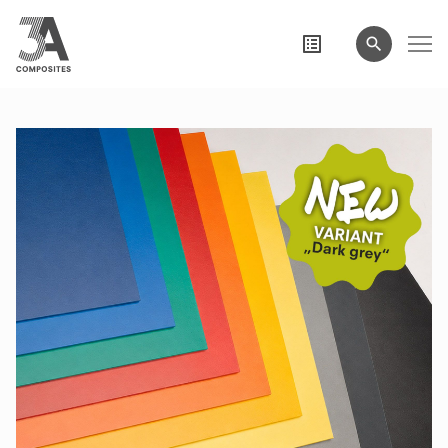
wyszukiwane
hasło