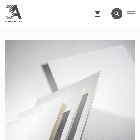
wyszukiwane
hasło