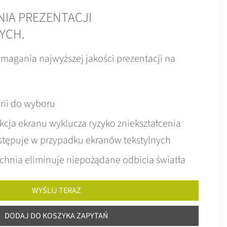
IA PREZENTACJI
YCH.
magania najwyższej jakości prezentacji na
erii do wyboru
kcja ekranu wyklucza ryzyko zniekształcenia
ystępuje w przypadku ekranów tekstylnych
hnia eliminuje niepożądane odbicia światła
WYŚLIJ TERAZ
DODAJ DO KOSZYKA ZAPYTAŃ