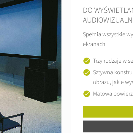
DO WYŚWIETLAN
AUDIOWIZUALN
Spełnia wszystkie wy
ekranach.
Trzy rodzaje w s
Sztywna konstru
obrazu, jakie w
Matowa powierzc