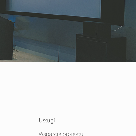
Usługi
Pomiń nawigacje
Wsparcie projektu