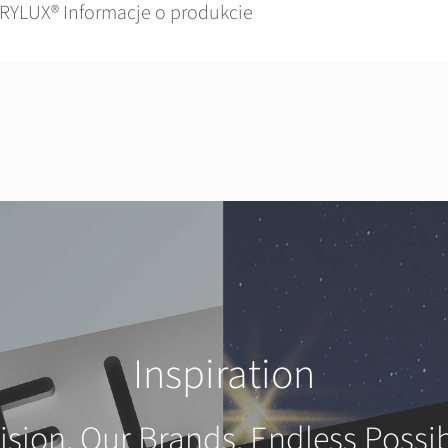
RYLUX® Informacje o produkcie
Inspiration
ision. Our Brands. Endless Possibi