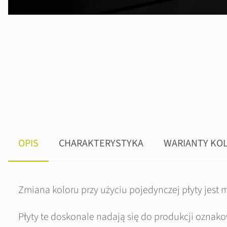
OPIS
CHARAKTERYSTYKA
WARIANTY KO
Zmiana koloru przy użyciu pojedynczej płyty jest
Płyty te doskonale nadają się do produkcji ozna