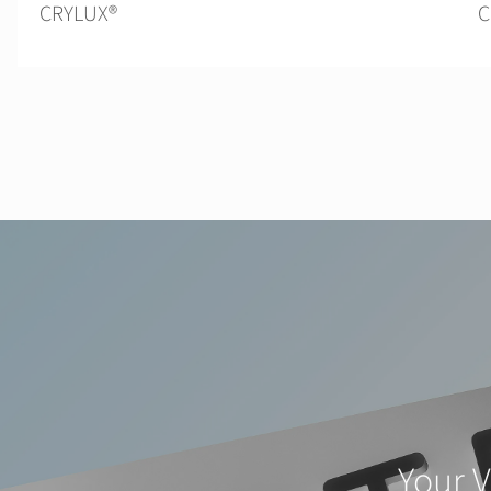
CRYLUX®
C
Your V