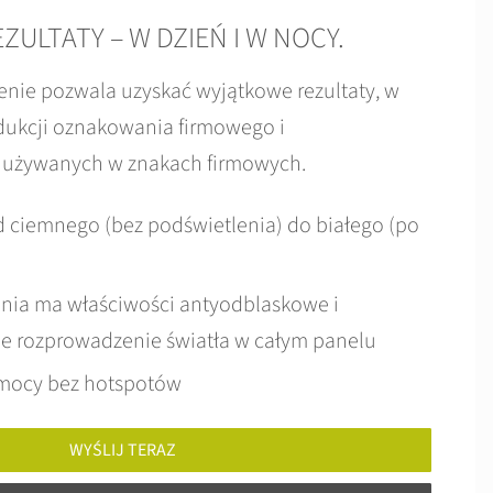
ULTATY – W DZIEŃ I W NOCY.
enie pozwala uzyskać wyjątkowe rezultaty, w
dukcji oznakowania firmowego i
r używanych w znakach firmowych.
d ciemnego (bez podświetlenia) do białego (po
nia ma właściwości antyodblaskowe i
e rozprowadzenie światła w całym panelu
 mocy bez hotspotów
WYŚLIJ TERAZ