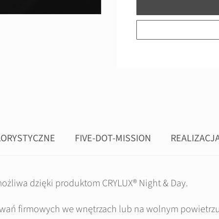
LORYSTYCZNE
FIVE-DOT-MISSION
REALIZACJ
 możliwa dzięki produktom CRYLUX® Night & Day.
kowań firmowych we wnętrzach lub na wolnym powietrz