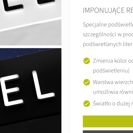
IMPONUJĄCE REZ
Specjalne podświetl
szczególności w pro
podświetlanych lite
Zmienia kolor o
podświetleniu)
Warstwa wierzch
umożliwia równi
Światło o dużej