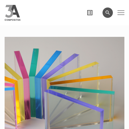
wyszukiwane
hasło