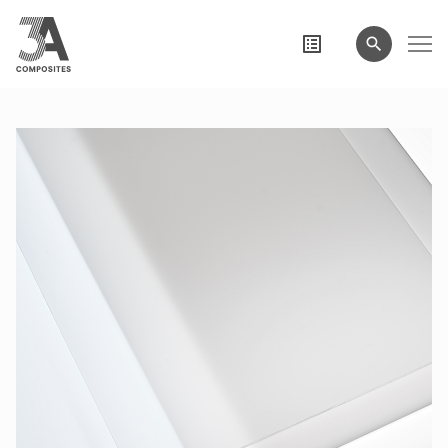
wyszukiwane
hasło