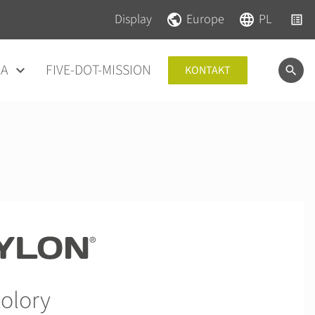
Pomiń nawigacje
Pomiń nawigacje
Display
Europe
PL
IA
FIVE-DOT-MISSION
KONTAKT
olory