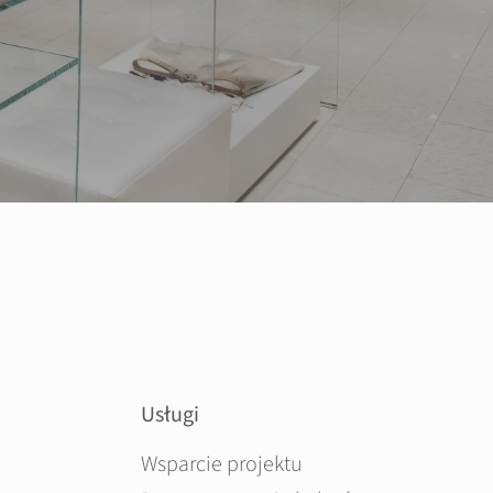
Usługi
Pomiń nawigacje
Wsparcie projektu