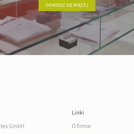
DOWIEDZ SIĘ WIĘCEJ
Linki
Pomiń nawigacje
ites GmbH
O firmie