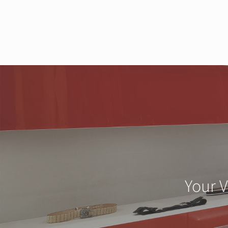
Your V