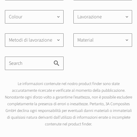
Colour
Lavorazione
keyboard_arrow_down
keyboard_arrow_down
Metodi di lavorazione
Material
keyboard_arrow_down
keyboard_arrow_down
Le informazioni contenute nel nostro product finder sono state
accuratamente ricercate e verificate al momento della pubblicazione.
Nonostante ogni sforzo volto a garantirne l’esattezza, non è possibile escludere
completamente la presenza di errori o inesattezze. Pertanto, 3A Composites
GmbH declina ogni responsabilità per eventuali danni materiali o immateriali
di qualsiasi natura derivanti dall’utilizzo di informazioni errate o incomplete
contenute nel product finder.