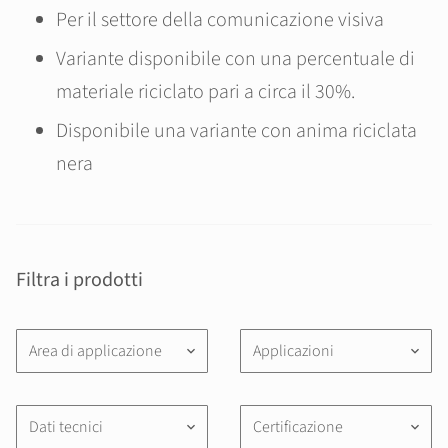
Per il settore della comunicazione visiva
Variante disponibile con una percentuale di
materiale riciclato pari a circa il 30%.
Disponibile una variante con anima riciclata
nera
Filtra i prodotti
Area di applicazione
Applicazioni
keyboard_arrow_down
keyboard_arrow_down
Dati tecnici
Certificazione
keyboard_arrow_down
keyboard_arrow_down