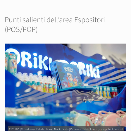
Punti salienti dell’area Espositori
(POS/POP)
CRYLUX® | © Customer: L’etoile | Brand: Moriki Doriki | Processor: Public Totem (www.publictotem.ru)