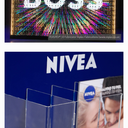
PERSPEX® | © Fabricator: Inplas Fabrications (www.inplas.co.uk)