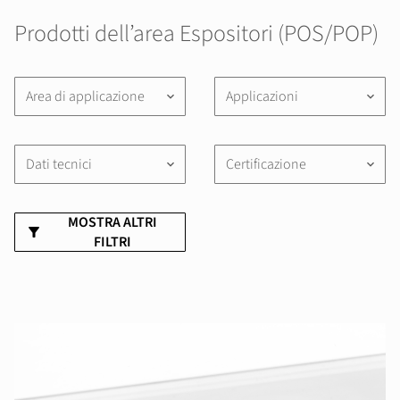
Prodotti dell’area Espositori (POS/POP)
Area di applicazione
Applicazioni
keyboard_arrow_down
keyboard_arrow_down
Dati tecnici
Certificazione
keyboard_arrow_down
keyboard_arrow_down
MOSTRA ALTRI
FILTRI